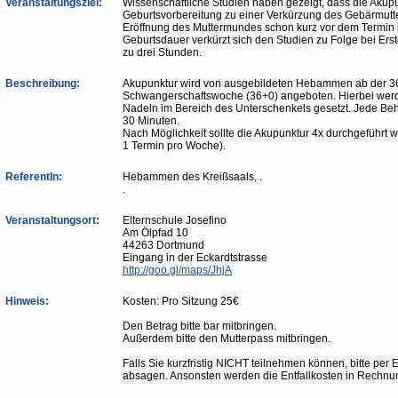
Veranstaltungsziel:
Wissenschaftliche Studien haben gezeigt, dass die Akupu
Geburtsvorbereitung zu einer Verkürzung des Gebärmutt
Eröffnung des Muttermundes schon kurz vor dem Termin be
Geburtsdauer verkürzt sich den Studien zu Folge bei Er
zu drei Stunden.
Beschreibung:
Akupunktur wird von ausgebildeten Hebammen ab der 3
Schwangerschaftswoche (36+0) angeboten. Hierbei werd
Nadeln im Bereich des Unterschenkels gesetzt. Jede Be
30 Minuten.
Nach Möglichkeit sollte die Akupunktur 4x durchgeführt 
1 Termin pro Woche).
ReferentIn:
Hebammen des Kreißsaals, .
.
Veranstaltungsort:
Elternschule Josefino
Am Ölpfad 10
44263 Dortmund
Eingang in der Eckardtstrasse
http://goo.gl/maps/JhjA
Hinweis:
Kosten: Pro Sitzung 25€
Den Betrag bitte bar mitbringen.
Außerdem bitte den Mutterpass mitbringen.
Falls Sie kurzfristig NICHT teilnehmen können, bitte per 
absagen. Ansonsten werden die Entfallkosten in Rechnung