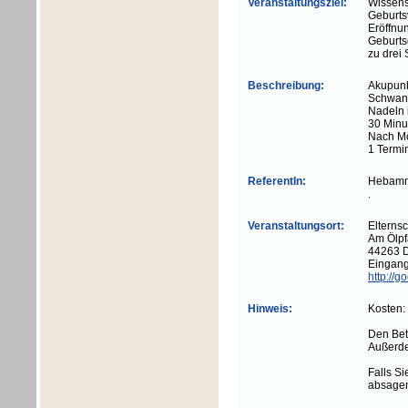
Veranstaltungsziel:
Wissens
Geburts
Eröffnu
Geburts
zu drei
Beschreibung:
Akupunk
Schwang
Nadeln 
30 Minu
Nach Mö
1 Termi
ReferentIn:
Hebamme
.
Veranstaltungsort:
Elterns
Am Ölpf
44263 
Eingang
http://g
Hinweis:
Kosten:
Den Betr
Außerde
Falls Si
absagen