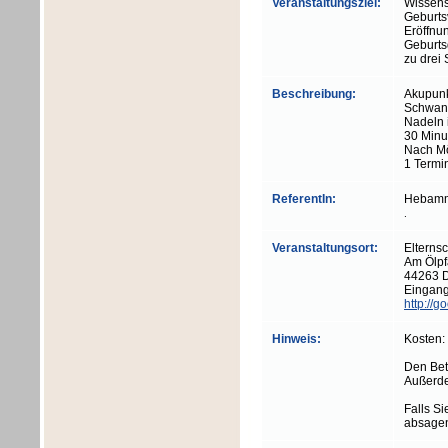
Veranstaltungsziel:
Wissens
Geburts
Eröffnu
Geburts
zu drei
Beschreibung:
Akupunk
Schwang
Nadeln 
30 Minu
Nach Mö
1 Termi
ReferentIn:
Hebamme
.
Veranstaltungsort:
Elterns
Am Ölpf
44263 
Eingang
http://g
Hinweis:
Kosten:
Den Betr
Außerde
Falls Si
absagen